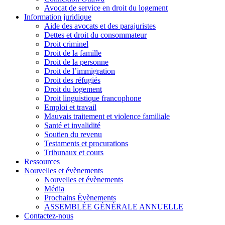
Avocat de service en droit du logement
Information juridique
Aide des avocats et des parajuristes
Dettes et droit du consommateur
Droit criminel
Droit de la famille
Droit de la personne
Droit de l’immigration
Droit des réfugiés
Droit du logement
Droit linguistique francophone
Emploi et travail
Mauvais traitement et violence familiale
Santé et invalidité
Soutien du revenu
Testaments et procurations
Tribunaux et cours
Ressources
Nouvelles et évènements
Nouvelles et évènements
Média
Prochains Évènements
ASSEMBLÉE GÉNÉRALE ANNUELLE
Contactez-nous